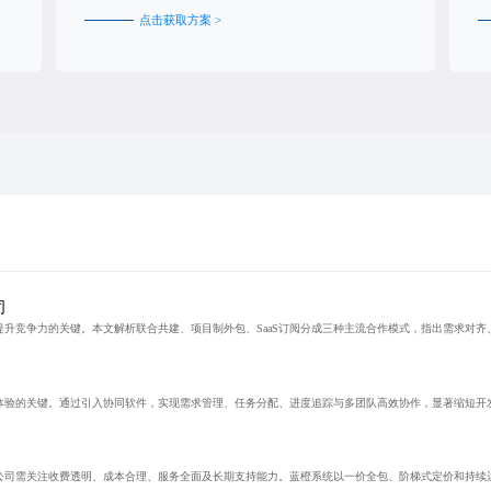
点击获取方案 >
司
升竞争力的关键。本文解析联合共建、项目制外包、SaaS订阅分成三种主流合作模式，指出需求对齐
体验的关键。通过引入协同软件，实现需求管理、任务分配、进度追踪与多团队高效协作，显著缩短开
公司需关注收费透明、成本合理、服务全面及长期支持能力。蓝橙系统以一价全包、阶梯式定价和持续