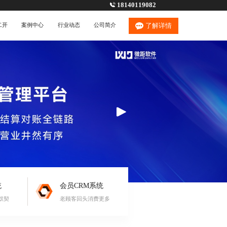
18140119082
二开
案例中心
行业动态
公司简介
了解详情
统
会员CRM系统
默契
老顾客回头消费更多