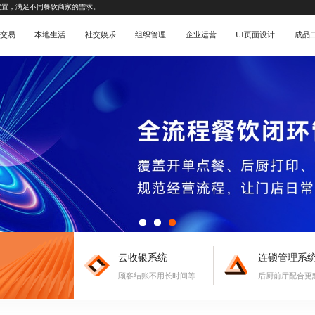
配置，满足不同餐饮商家的需求。
交易
本地生活
社交娱乐
组织管理
企业运营
UI页面设计
成品
云收银系统
连锁管理系
顾客结账不用长时间等
后厨前厅配合更