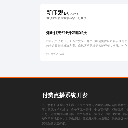
新闻观点
NEWS
将想法与解决方案与您一起共享。
知识付费APP开发哪家强
在知识经济时代，知识付费APP开发公司需提供从内容管理到用
的全链路智能解决方案。依托蓝橙系统等智能框架，实现个性化
动态定价与数据驱动运营，助力内容创作者构建可持续的学习闭
2025-11-26
动知识付费向
付费点播系统开发
专业教育培训系统供应商，专为中大型连锁教培品牌定制高端数字
案。系统支持多城市、多校区统一管理，中央课程库、师资统筹、
汇总、运营数据实时监控，助力品牌实现标准化、规范化发展。拥
锁教培落地案例，从需求规划、系统开发到上线调试、迭代升级全
赋能品牌快速扩张。