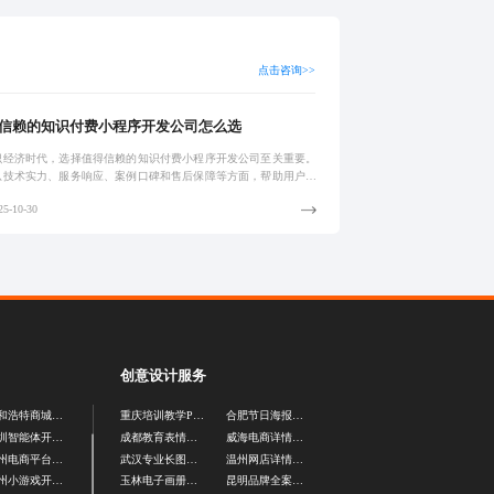
点击咨询>>
信赖的知识付费小程序开发公司怎么选
识经济时代，选择值得信赖的知识付费小程序开发公司至关重要。
从技术实力、服务响应、案例口碑和售后保障等方面，帮助用户识
质合作伙伴，避免常见陷阱，确保项目高效落地与长期稳定运营。
5-10-30
创意设计服务
呼和浩特商城小程序开发
重庆培训教学PPT设计
合肥节日海报设计公司
深圳智能体开发平台
成都教育表情包设计
威海电商详情页设计
柳州电商平台开发公司
武汉专业长图设计公司
温州网店详情页设计
广州小游戏开发外包
玉林电子画册设计公司
昆明品牌全案设计公司