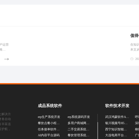
值得
户运营
在知
推荐、
本文
环，推
别优
202
成品系统软件
软件技术开发
化解决方
erp生产系统开发
erp系统源码开发
武汉鸿蒙软件APP制作
财务自动
餐饮点餐小程序开发
多用户商城网站开发
银川视频号H5开发
有丰富连
程护航，
任务接单软件开发
二手交易系统源码
西宁知识智能体开发
AI内容平台源码
餐饮管理系统源码
大连电商平台开发公司